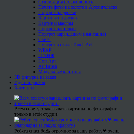
Стилизация под живопись
Печать фото на холсте в Архангельске
Портрет на дереве
Картины на досках
Картины маслом
Портрет пастелью
Портрет карандашом (имитация)
Скетч
Портрет в стиле Touch Art
WPAP
ГРАНЖ
Поп Арт
Art Brush
Модульные картины
3D фигурка на заказ
Идеи подарков
Контакты
Всем советую заказывать картины по фотографии
только в этой студии!
Ребята спасибо🙏 огромное за вашу работу❤ очень