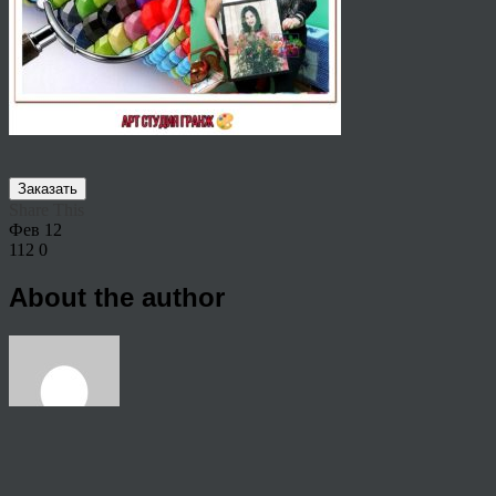
Заказать
Share This
Фев
12
112
0
About the author
View all articles by rauffri