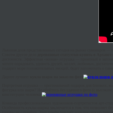
Львиная доля представленных сегодня на рынке сувениров — 
Совсем другое дело
деревянные статуэтки купить в Арханге
достоинств. Эффектная «живая» игрушка — приятный и запомин
хотите порадовать, удивить друзей, коллег, любимых, достат
подарит море положительных эмоций, будет напоминать о памя
Дарите лучшее:
кукла шарж на заказ по фото
Портретная игрушка — оригинальный подарок для близких, колл
фигурка или шарж? Не обойтись без удачного фото (с высоким 
конституции человека.
Команда профессиональных художников-портретистов арт-студ
Особенность куклы-шаржа заключается в том, что позволяет 
головы не случайна. Этот приём придаёт изделию некую пикан