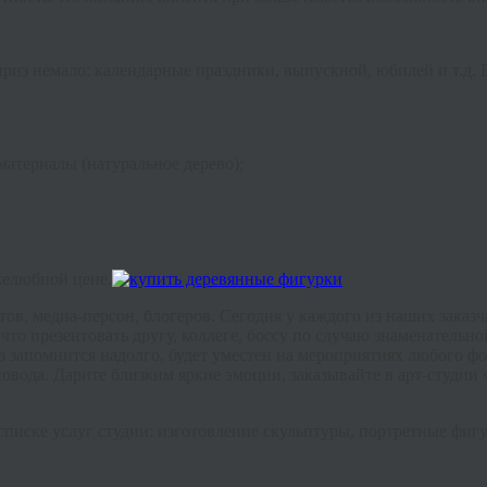
риз немало: календарные праздники, выпускной, юбилей и т.д.
материалы (натуральное дерево);
желюбной цене.
в, медиа-персон, блогеров. Сегодня у каждого из наших заказ
что презентовать другу, коллеге, боссу по случаю знаменательн
 запомнится надолго, будет уместен на мероприятиях любого фор
повода. Дарите близким яркие эмоции, заказывайте в арт-студи
списке услуг студии: изготовление скульптуры, портретные фигу