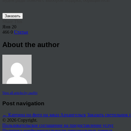
Будем рады помочь с выбором подарка, обращайтесь!
Заказать
Share This
Янв
20
466
0
Статьи
About the author
View all articles by rauffri
Post navigation
←
Картина по фото на заказ Архангельск
Заказать светильник
© 2026 Copyright.
Пользовательское соглашение на предоставление услуг
Политика конфиденциальности персональных данных