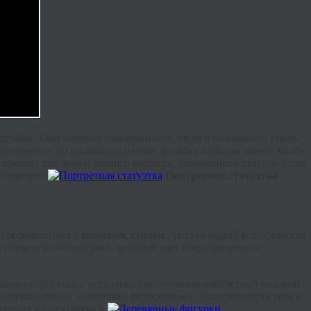
штабах. Они лишены самобытности, своего особенного стиля.
олненные по индивидуальному дизайну вещицы имеют массу
езент для людей разного возраста, социального статуса. Если
й презент.
Портретная статуэтка
определиться с размером, стилем. Что это будет? Классическая
 снимок в полный рост, который даёт представление о
ьные статуэтки с несколько увеличенной портретной головой.
нно принадлежит «оживший фотоснимок». Диспропорция тела и
есения корректировок.