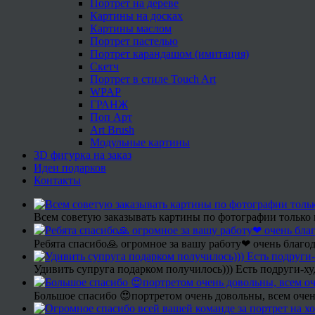
Портрет на дереве
Картины на досках
Картины маслом
Портрет пастелью
Портрет карандашом (имитация)
Скетч
Портрет в стиле Touch Art
WPAP
ГРАНЖ
Поп Арт
Art Brush
Модульные картины
3D фигурка на заказ
Идеи подарков
Контакты
Всем советую заказывать картины по фотографии только 
Ребята спасибо🙏 огромное за вашу работу❤ очень благод
Удивить супруга подарком получилось))) Есть подруги-х
Большое спасибо 😍портретом очень довольны, всем очен