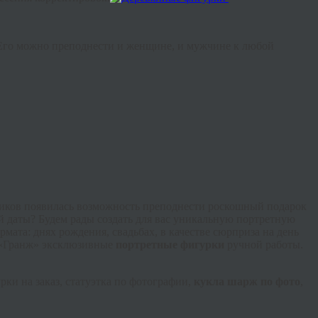
 Его можно преподнести и женщине, и мужчине к любой
чиков появилась возможность преподнести роскошный подарок
ой даты? Будем рады создать для вас уникальную портретную
мата: днях рождения, свадьбах, в качестве сюрприза на день
и «Гранж» эксклюзивные
портретные фигурки
ручной работы.
рки на заказ, статуэтка по фотографии,
кукла шарж по фото
,