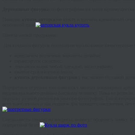
Деревянные фигурки
по фотографиям на заказ: преимущества
Поводов
купить авторскую куклу
и вручить креативный сюрп
особенной дате.
Плюсы нашей продукции:
Для создания фигурок используем только самые качественные 
предлагаем различные варианты дизайна;
гарантируем сходство;
дополним шарж любой одеждой, аксессуарами;
сжатые сроки изготовления;
купить деревянные фигурки
у нас можно по самой дру
Портретные игрушки уже имеются у многих популярных артисто
индивидуального дизайна близкому человеку. Пока не решили, 
игрушку ручной работы на заказ по фотографии. Такой сюрприз
всех влюбленных и как подарок для хорошего настроения, без 
Специалисты ответят на вопросы, помогут оформить заявку. В 
портретный бюст.