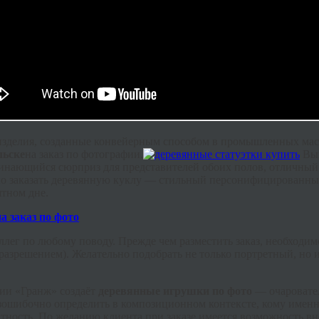
изделия, созданные конвейерным способом в промышленных мас
льске
на заказ по фотографии.
Вып
ающийся сюрприз для представителей обоих полов, отличный пр
очно заказать деревянную куклу — стильный персонифицированны
тном дне.
ег по любому поводу. Прежде чем разместить заказ, необходимо 
разрешением). Желательно подобрать не только портретный, но и
ии «Гранж» создаёт
деревянные игрушки по фото
— очаровател
безошибочно определить в композиционном контексте, кому име
тность. По желанию клиента при заказе имеется возможность вн