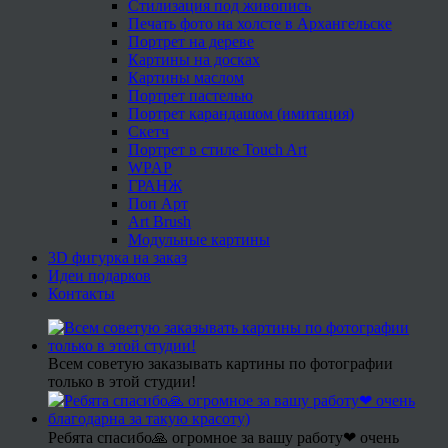
Стилизация под живопись
Печать фото на холсте в Архангельске
Портрет на дереве
Картины на досках
Картины маслом
Портрет пастелью
Портрет карандашом (имитация)
Скетч
Портрет в стиле Touch Art
WPAP
ГРАНЖ
Поп Арт
Art Brush
Модульные картины
3D фигурка на заказ
Идеи подарков
Контакты
Всем советую заказывать картины по фотографии
только в этой студии!
Ребята спасибо🙏 огромное за вашу работу❤ очень