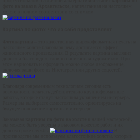
профессионалом. Отличной альтернативой станет
картина по
фото на заказ в Архангельске,
напечатанная на настоящем
холсте в полном соответствии со снимком.
Картина по фото: что из себя представляет
Фотокартина
– это качественная широкоформатная печать на
настоящем холсте благодаря чему достигается эффект
живописного произведения. В результате картина выглядит
дорого и благородно, словно написанная художником. При
этом нарисовать и оформить можно любое изображение,
включая ваши фото из Инстаграм или других соцсетей.
Благодаря современным технологиям сегодня есть
возможность печатать действительно крупноформатные
работы, которые станут настоящим украшением интерьера.
Размер вы выбираете самостоятельно, ориентируясь на
будущее положение картины в интерьере.
Заказывая
картины по фото на холсте
в нашей мастерской,
вы можете быть уверены в высоком качестве работ и их
долгом сроке службы.
В
производстве мы используем влагостойкие холсты, которые