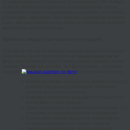
не деформируются со временем, и качественные УФ-стойкие
чернила, которые выглядят ярко и насыщенно при любом
освещении, а также не подвержены выцветанию, выгоранию
и перепадам температур. При этом цена изделия значительно
ниже, чем заказ живописного портрета, а конечный результат
выглядит так же впечатляюще.
Причины заказать фотокартину в подарок
Если вы до сих пор не выбрали подарки друзьям и близким к
праздникам, то мы рекомендуем вам
заказать картину по
фото,
которая вызовет море положительных эмоций у ваших
близких. Почему мы уверены, что фотокартина – отличный
подарок?
Есть несколько причин:
Напечатать можно изображение любой сложности,
включая групповые портреты или сюжетные
картины без потери в качестве.
Возможно добавление фотоэффектов и надписей
или печати в стиле дрим-арт.
Размер картины вы выбираете самостоятельно – от
миниатюр до крупноформатных изображений.
При желании можно заказать не только портрет,
но также изображение на любую тематику.
Доступная цена позволит вам сделать сразу