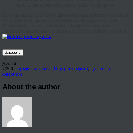
использования высококачественных материалов.
Если вы ищете, где можно
фото картины купить,
то в нашей
мастерской вы найдете идеальный баланс качество-цена.
Делайте близких счастливыми с подарками, которые
вызывают невероятные эмоции, а не это ли главное в жизни!?
Заказать
Share This
Дек
26
705
0
Портрет на холсте
,
Портрет по фото
,
Цифровая
живопись
About the author