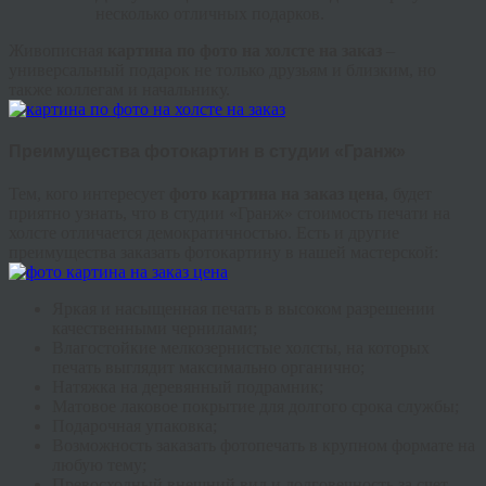
несколько отличных подарков.
Живописная
картина по фото на холсте на заказ
–
универсальный подарок не только друзьям и близким, но
также коллегам и начальнику.
Преимущества фотокартин в студии «Гранж»
Тем, кого интересует
фото картина на заказ цена
, будет
приятно узнать, что в студии «Гранж» стоимость печати на
холсте отличается демократичностью. Есть и другие
преимущества заказать фотокартину в нашей мастерской:
Яркая и насыщенная печать в высоком разрешении
качественными чернилами;
Влагостойкие мелкозернистые холсты, на которых
печать выглядит максимально органично;
Натяжка на деревянный подрамник;
Матовое лаковое покрытие для долгого срока службы;
Подарочная упаковка;
Возможность заказать фотопечать в крупном формате на
любую тему;
Превосходный внешний вид и долговечность за счет