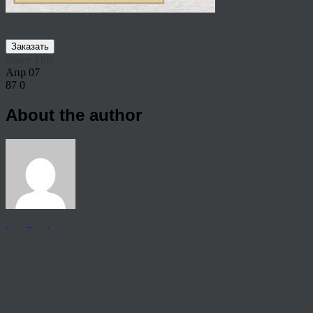
Заказать
Share This
Апр
07
87
0
About the author
View all articles by anton
Post navigation
←
Портрет по фото на годовщину свадьбы
© 2026 Copyright.
Пользовательское соглашение на предоставление услуг