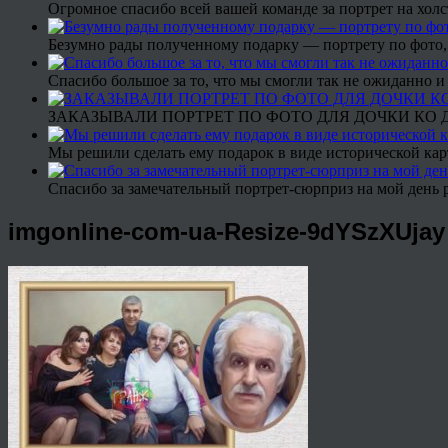
Огромное спасибо всей вашей команде за портрет на холс
Безумно рады полученному подарку — портрету по фото,
Спасибо большое за то, что мы смогли так не ожиданно
ЗАКАЗЫВАЛИ ПОРТРЕТ ПО ФОТО ДЛЯ ДОЧКИ КО ДН
Мы решили сделать ему подарок в виде исторической кар
Спасибо за замечательный портрет-сюрприз на мой день 
imgonline-com-ua-Resize-9dYSzXUjay