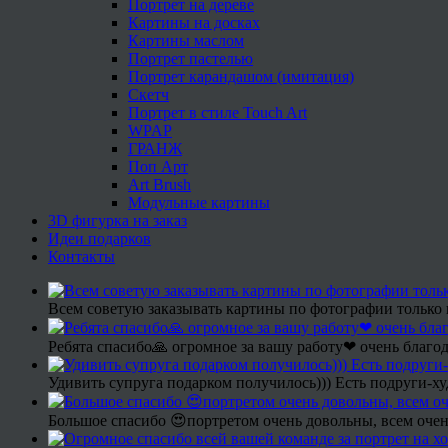
Портрет на дереве
Картины на досках
Картины маслом
Портрет пастелью
Портрет карандашом (имитация)
Скетч
Портрет в стиле Touch Art
WPAP
ГРАНЖ
Поп Арт
Art Brush
Модульные картины
3D фигурка на заказ
Идеи подарков
Контакты
Всем советую заказывать картины по фотографии только 
Ребята спасибо🙏 огромное за вашу работу❤ очень благод
Удивить супруга подарком получилось))) Есть подруги-х
Большое спасибо 😍портретом очень довольны, всем очен