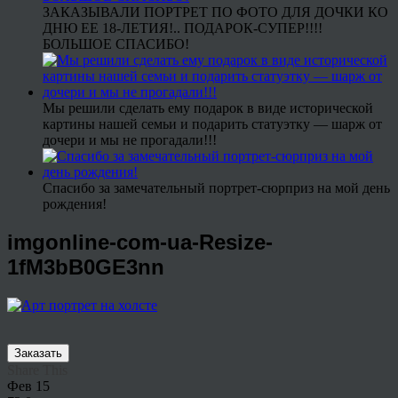
ЗАКАЗЫВАЛИ ПОРТРЕТ ПО ФОТО ДЛЯ ДОЧКИ КО
ДНЮ ЕЕ 18-ЛЕТИЯ!.. ПОДАРОК-СУПЕР!!!!
БОЛЬШОЕ СПАСИБО!
Мы решили сделать ему подарок в виде исторической
картины нашей семьи и подарить статуэтку — шарж от
дочери и мы не прогадали!!!
Спасибо за замечательный портрет-сюрприз на мой день
рождения!
imgonline-com-ua-Resize-
1fM3bB0GE3nn
Заказать
Share This
Фев
15