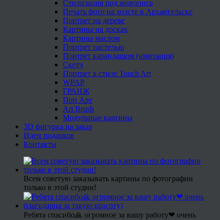
Стилизация под живопись
Печать фото на холсте в Архангельске
Портрет на дереве
Картины на досках
Картины маслом
Портрет пастелью
Портрет карандашом (имитация)
Скетч
Портрет в стиле Touch Art
WPAP
ГРАНЖ
Поп Арт
Art Brush
Модульные картины
3D фигурка на заказ
Идеи подарков
Контакты
Всем советую заказывать картины по фотографии
только в этой студии!
Ребята спасибо🙏 огромное за вашу работу❤ очень