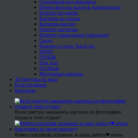
Стилизация под живопись
Печать фото на холсте в Архангельске
Портрет на дереве
Картины на досках
Картины маслом
Портрет пастелью
Портрет карандашом (имитация)
Скетч
Портрет в стиле Touch Art
WPAP
ГРАНЖ
Поп Арт
Art Brush
Модульные картины
3D фигурка на заказ
Идеи подарков
Контакты
Всем советую заказывать картины по фотографии
только в этой студии!
Ребята спасибо🙏 огромное за вашу работу❤ очень