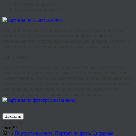
Коллегам по работе.
Партнерам по бизнесу.
Это оригинальный и интересный подарок практически на
любой случай. Поэтому
картины по фотографии на
заказ
являются популярным выбором для подарка. Опытный
художник в точности отобразит все желаемые элементы.
Как заказать
Для того чтобы заказать картину необходимо предоставить
художнику исходную фотографию или просто изображение.
Самое главное, чтобы изображение было детализированным и
четким. Это важно для того чтобы художник смог отобразить
все нюансы. А стоимость и сроки изготовления зависят
только от сложности и размеров самой картины.
Заказать
Share This
Окт
29
524
1
Портрет на холсте
,
Портрет по фото
,
Цифровая