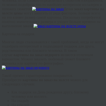
человека. Если сложно определиться с сюжетом изображения,
то можно подобрать что-то наиболее интересное из галереи и
похожих сюжетов.
Делая
заказ картины на
холсте цены
могут зависеть от ряда факторов. Больше всего
на это влияет размер самой картины. Поскольку потребуется
полотно значительного размера и уходит больше времени на
выполнение заказа.
Картина на подарок
Многие люди сталкиваются с такой проблемой, когда не могут
подобрать интересный и подходящий подарок для друга,
родственника или близкого человека. В таком
случае
картины на заказ недорого
являются отличным
вариантом. Можно заказать любимый сюжет близкого
человека или картину по фотографии.
Такой презент гарантированно понравится.
Приобрести
картины на заказ на холсте
можно для
следующих случаев:
Как подарок на День рождения другу, близкому
человеку или коллеге.
На свадьбу.
На юбилей.