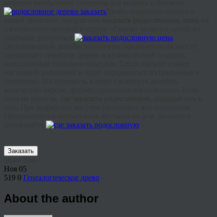
качестве необычного сюрприза для родных и близких.
Чтобы сохранить память о
вашей династии, предлагаем
заказать родословную, цена
на
изготовление которой в студии «
Гранж
» является одной из
наиболее доступных.
Эксклюзивный дизайн, эстетичное оформление на холсте
превращает семейное дерево в великолепный подарок,
наполненный глубоким смыслом. Такой презент станет
настоящей реликвией и будет передаваться из поколения в
поколение. На стоимость влияет сложность дизайна,
количество персон, формат, срочность изготовления. Если
пока не решили,
где заказать родословную,
обращайтесь к
нам
.
При разработке мастера учитывают все пожелания.
Предусмотрена оперативная доставка на дом. Звоните и
заказывайте.
Заказать
Share This
Ноя
05
519
0
Генеалогическое древо
About the author