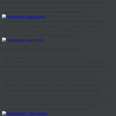
добиться насыщенности цветов, максимальной глубины
тонов. Она исключительно долговечна. Наиболее легкая,
воздушная техника —
натюрморт акварелью
.
Любая из них раскрывает
изысканную красоту, таящуюся в предметах повседневного
быта. И если вы решили приобрести в качестве сюрприза
художественное полотно —
натюрморт пастелью
, без
сомнения, станет самым лучшим выбором.
Покупка картины в нашем интернет-магазине
Хотите выбрать холст под интерьер или купить
художественную работу в подарок? Мы можем
написать
натюрморт с фруктами
, любые предметы обихода на заказ и
отправить покупателю в любой российский регион. Такой
способ покупки подарка не только оперативный, но
максимально комфортный, простой. Чтобы полотно
органично смотрелось в интерьере, обратите внимание на то,
что картина должна гармонировать с цветовой гаммой
помещения. При этом она может быть выполнена как в
контрастных оттенках, так и в тонах вашего жилища. Сотни
выразительных изображений готовы украсить собой стены
вашего дома или офиса. Звоните и заказывайте!