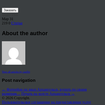
Заказать
Share This
Мар
31
219
0
Статьи
About the author
View all articles by rauffri
Post navigation
←
Фотообои на заказ Архангельск, купить по своим
размерам…
Печать на холсте Архангельск
→
© 2026 Copyright.
Пользовательское соглашение на предоставление услуг