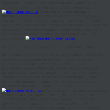
упущение —
купить натюрморт маслом
и повесить его в
гостиной, кухне, прихожей или другом помещении.
Такие
картины: натюрморт,
цветы
мгновенно преображают комнату, наполняют дом
уютом, тёплом, дарят позитивные эмоции. У нас большой
выбор репродукций картин именитых мастеров. Любая из них
займет достойное место в вашей личной коллекции, станет
отличным презентом близким, друзьям, родственникам,
сослуживцам.
Особенный подарок для особенных людей: натюрморты
Филигранное мастерство, с которым художники раскрывают
суть обыденных вещей, никого не способно оставить
равнодушным. Благодаря светотени, игре бликов
изысканные
цветы и фрукты,
другие предметы обихода
выглядят настолько живыми, реалистичными, что буквально
завораживают зрителя красотой своих пропорций, форм,
красок.
Натюрморт — живопись,
которая может быть
выполнена
маслом,
акварелью
,
пастелью.
Сухая пастель — ее выпускают в виде
мелков либо карандашей — позволяет получать достаточно
толстые мазки. Цвета легко растушевать или разбавить
другими оттенками, а выполненную пастелью работу
отличает изящная текстура. Масляная живопись позволяет