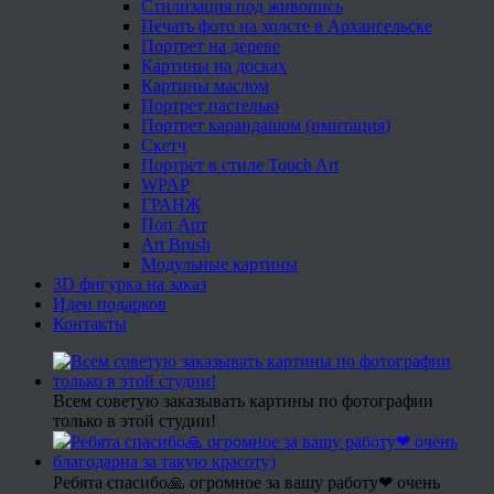
Стилизация под живопись
Печать фото на холсте в Архангельске
Портрет на дереве
Картины на досках
Картины маслом
Портрет пастелью
Портрет карандашом (имитация)
Скетч
Портрет в стиле Touch Art
WPAP
ГРАНЖ
Поп Арт
Art Brush
Модульные картины
3D фигурка на заказ
Идеи подарков
Контакты
Всем советую заказывать картины по фотографии
только в этой студии!
Ребята спасибо🙏 огромное за вашу работу❤ очень