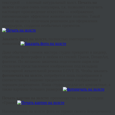
текстурой — плотный натуральный холст.
Печать на
холсте
сегодня очень популярна, т.к. позволяет получить
настоящее произведение искусства — изображение,
напоминающее эффектное живописное полотно. Такой
способ является отличным решением для оформления
интерьеров, создания необычных презентов.
Заказать фото на холсте,
полностью имитирующее
живопись.
Даже обычный снимок мастера студии превратят в шедевр,
обработав фотографии в любом из стилей: Гранж, DreamArt,
фэнтези. По желанию заказчика подготовим шарж или
стилизуем представленное изображение под вкладыш
популярной жевательной резинки LOVE IS. Чтобы заказать
фотопечать на холсте,
потребуется лишь подобранное в
соответствии с вашими предпочтениями изображение в
хорошем разрешении. Наша студия предлагает компактные, а
также картины больших размеров.
Печать картин на холсте:
преимущества заказа в студии
«Гранж»
Напечатанные на холсте фото не теряют своего безупречного