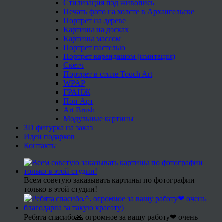
Стилизация под живопись
Печать фото на холсте в Архангельске
Портрет на дереве
Картины на досках
Картины маслом
Портрет пастелью
Портрет карандашом (имитация)
Скетч
Портрет в стиле Touch Art
WPAP
ГРАНЖ
Поп Арт
Art Brush
Модульные картины
3D фигурка на заказ
Идеи подарков
Контакты
Всем советую заказывать картины по фотографии
только в этой студии!
Ребята спасибо🙏 огромное за вашу работу❤ очень