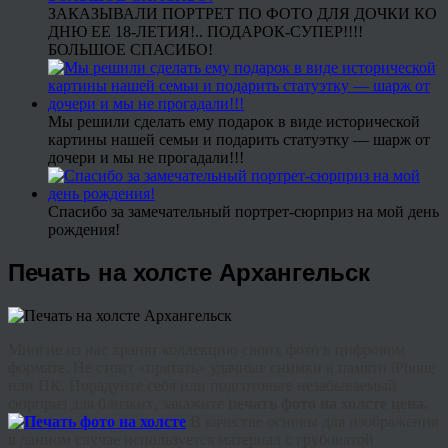
ЗАКАЗЫВАЛИ ПОРТРЕТ ПО ФОТО ДЛЯ ДОЧКИ КО
ДНЮ ЕЕ 18-ЛЕТИЯ!.. ПОДАРОК-СУПЕР!!!!
БОЛЬШОЕ СПАСИБО!
Мы решили сделать ему подарок в виде исторической
картины нашей семьи и подарить статуэтку — шарж от
дочери и мы не прогадали!!!
Спасибо за замечательный портрет-сюрприз на мой день
рождения!
Печать на холсте Архангельск
Многие из нас хранят коллекцию своих фото в цифровом
формате. Не стоит «прятать» удачные снимки в памяти iPhone
или ПК. Порадуйте себя или подготовьте незабываемый
сюрприз для близких, закажите
печать фото на холсте цена
.
В качестве основы для изображения
в данном случае используется материал с грубоватой