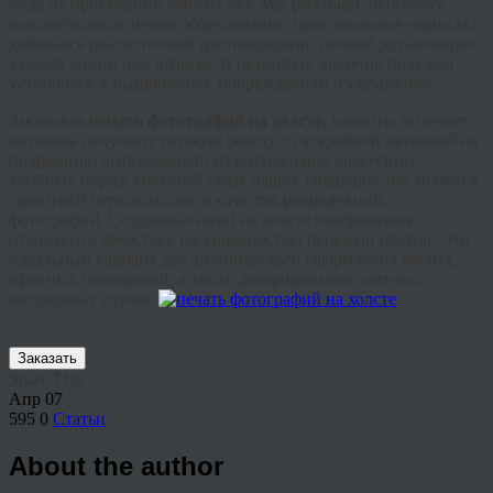
вида на протяжении многих лет. Мы работаем, используя
высокотехнологичное оборудование, оригинальные чернила,
добиваясь реалистичной цветопередачи, полной детализации
каждой линии или штриха. В результате заказчик получает
устойчивое к выцветанию, повреждениям изображение.
Заказывая
печать фотографий на холсте,
клиенты интернет-
магазина получают готовую работу с галерейной натяжкой на
подрамник, выполненный из натуральной древесины
хвойных пород. Весомый опыт наших специалистов является
гарантией первоклассного качества репродукций,
фотографий. Созданные нами на холсте изображения
отличаются яркостью, насыщенностью передачи цветов. Это
идеальный вариант для дизайнерского оформления жилых,
офисных помещений, а также декорирования элитных
загородных клубов.
Заказать
Share This
Апр
07
595
0
Статьи
About the author