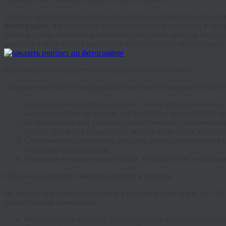
Главное преимущество художественного изображения перед об
фотографии
, вы получаете не просто копию внешности, а авто
Такая картина становится семейной реликвией, которая переда
цветовой гамме работа художника способна стать центральным 
Разновидности портретов: выбираем стиль и технику
Современное искусство предлагает множество вариантов испол
Классическая живопись маслом
. Самый традиционный и п
заказать портрет на холсте
, который будет радовать глаз 
Цифровой портрет с последующей печатью
. Современная
холсте. Это более бюджетный, но при этом очень качест
Стилизованные портреты
. Поп-арт, шарж, исторические
нестандартные решения.
Семейные и парные композиции
. Объединение нескольк
Идеальный сюрприз: заказать портрет в подарок
Не знаете, чем удивить человека, у которого «уже всё есть»? 
единственном экземпляре.
На годовщину свадьбы
: Романтический парный портрет 