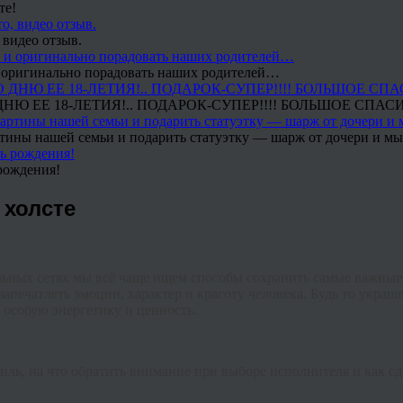
те!
 видео отзыв.
 и оригинально порадовать наших родителей…
Ю ЕЕ 18-ЛЕТИЯ!.. ПОДАРОК-СУПЕР!!!! БОЛЬШОЕ СПАС
тины нашей семьи и подарить статуэтку — шарж от дочери и мы 
рождения!
 холсте
ьных сетях мы всё чаще ищем способы сохранить самые важные 
запечатлеть эмоции, характер и красоту человека. Будь то укр
е особую энергетику и ценность.
тиль, на что обратить внимание при выборе исполнителя и как 