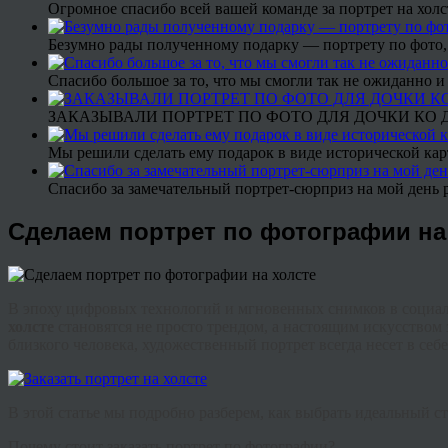
Огромное спасибо всей вашей команде за портрет на холс
Безумно рады полученному подарку — портрету по фото,
Спасибо большое за то, что мы смогли так не ожиданно
ЗАКАЗЫВАЛИ ПОРТРЕТ ПО ФОТО ДЛЯ ДОЧКИ КО ДН
Мы решили сделать ему подарок в виде исторической кар
Спасибо за замечательный портрет-сюрприз на мой день 
Сделаем портрет по фотографии на
В эпоху цифровых технологий и мгновенных снимков в социал
холсте
становятся не просто трендом, а настоящим искусством 
близкого человека, художественный портрет всегда несет в себ
В этой статье мы подробно разберем, как выбрать идеальный с
Почему стоит заказать портрет по фотографии?