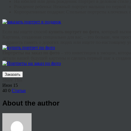
На юбилей или день рождения
: Портрет в деловом стиле
Рождение ребенка
: Нежный портрет малыша по первой пр
Корпоративные подарки
: Стильные портреты ключевых с
Если вы ищете способ
купить портрет по фото
, который вызо
Картина, созданная специально для вас, – это больше, чем про
сохранить память о дорогих людях или ищете по-настоящему у
Портреты на заказ по фото
– это инвестиция в эмоции, котор
детали вашей будущей картины и сделать первый шаг к создани
Заказать
Share This
Июн
15
40
0
Статьи
About the author