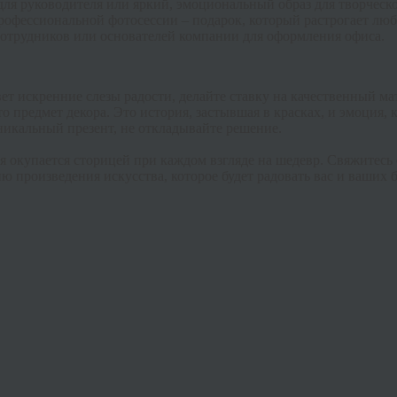
 для руководителя или яркий, эмоциональный образ для творческ
офессиональной фотосессии – подарок, который растрогает люб
отрудников или основателей компании для оформления офиса.
вет искренние слезы радости, делайте ставку на качественный м
сто предмет декора. Это история, застывшая в красках, и эмоци
никальный презент, не откладывайте решение.
ая окупается сторицей при каждом взгляде на шедевр. Свяжитесь
ю произведения искусства, которое будет радовать вас и ваших 