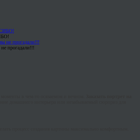
ИБО!
не прогадали!!!
моменты в чем-то осязаемом и вечном.
Заказать портрет на
ашение домашнего интерьера или незабываемый сюрприз для
сделать процесс создания картины максимально комфортным.