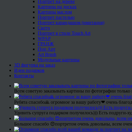
Портрет на дереве
Картины на досках
Картины маслом
Портрет пастелью
Портрет карандашом (имитация)
Скетч
Портрет в стиле Touch Art
WPAP
ГРАНЖ
Поп Арт
Art Brush
Модульные картины
3D фигурка на заказ
Идеи подарков
Контакты
Всем советую заказывать картины по фотографии только 
Ребята спасибо🙏 огромное за вашу работу❤ очень благод
Удивить супруга подарком получилось))) Есть подруги-х
Большое спасибо 😍портретом очень довольны, всем очен