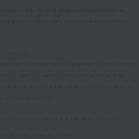
альная глубина. Когда вы решаетесь
заказать портрет по
ет объем, игру света и тени.
б преобразить интерьер: правильно подобранная по стилю и
я с техникой:
листичности, глубины цвета и долговечности. Если вы хотите
ческом планшете, а затем оно печатается на натуральном
зи или минимализм. Отличный выбор для тех, кто ценит юмор и
ярно для больших семей.
ысшего внимания и заботы, ведь такая вещь создается в
огательным напоминанием о любви.