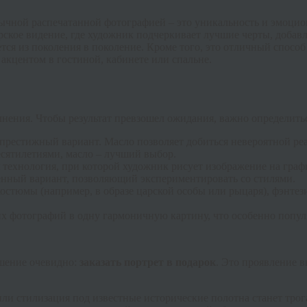
ычной распечатанной фотографией – это уникальность и эмоцион
рское видение, где художник подчеркивает лучшие черты, добавля
ется из поколения в поколение. Кроме того, это отличный спосо
акцентом в гостиной, кабинете или спальне.
нения. Чтобы результат превзошел ожидания, важно определитьс
рестижный вариант. Масло позволяет добиться невероятной реа
десятилетиями, масло – лучший выбор.
 технология, при которой художник рисует изображение на графи
венный вариант, позволяющий экспериментировать со стилями.
 костюмы (например, в образе царской особы или рыцаря), фэнте
их фотографий в одну гармоничную картину, что особенно попул
Решение очевидно:
заказать портрет в подарок
. Это проявление в
или стилизация под известные исторические полотна станет тр