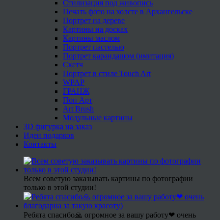
Стилизация под живопись
Печать фото на холсте в Архангельске
Портрет на дереве
Картины на досках
Картины маслом
Портрет пастелью
Портрет карандашом (имитация)
Скетч
Портрет в стиле Touch Art
WPAP
ГРАНЖ
Поп Арт
Art Brush
Модульные картины
3D фигурка на заказ
Идеи подарков
Контакты
Всем советую заказывать картины по фотографии
только в этой студии!
Ребята спасибо🙏 огромное за вашу работу❤ очень