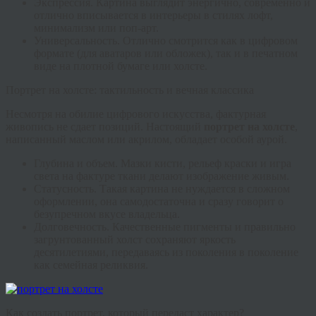
Экспрессия.
Картина выглядит энергично, современно и
отлично вписывается в интерьеры в стилях лофт,
минимализм или поп-арт.
Универсальность.
Отлично смотрится как в цифровом
формате (для аватаров или обложек), так и в печатном
виде на плотной бумаге или холсте.
Портрет на холсте: тактильность и вечная классика
Несмотря на обилие цифрового искусства, фактурная
живопись не сдает позиций. Настоящий
портрет на холсте
,
написанный маслом или акрилом, обладает особой аурой.
Глубина и объем.
Мазки кисти, рельеф краски и игра
света на фактуре ткани делают изображение живым.
Статусность.
Такая картина не нуждается в сложном
оформлении, она самодостаточна и сразу говорит о
безупречном вкусе владельца.
Долговечность.
Качественные пигменты и правильно
загрунтованный холст сохраняют яркость
десятилетиями, передаваясь из поколения в поколение
как семейная реликвия.
Как создать портрет, который передаст характер?