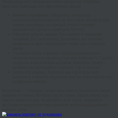
Чтобы результат превзошел ваши ожидания, следуйте
простым правилам при оформлении заказа:
Изучите портфолио.
Убедитесь, что мастер
специализируется именно на том стиле, который вам
нужен (например, не каждый реалист сможет
качественно сделать геометрию WPAP).
Обсудите детали заранее.
Расскажите о характере
человека, его увлечениях. Возможно, вы захотите
добавить на фон элементы его хобби или любимые
цвета.
Уточните сроки и формат.
Цифровая живопись с
печатью на холсте делается быстрее (обычно 3–7 дней),
тогда как классическая масляная живопись требует
времени на просыхание слоев (от 2 до 4 недель).
Запросите правки
.
Хороший мастер всегда идет
навстречу и вносит корректировки на этапе эскиза или
цифрового макета.
Искусство — это язык, на котором можно рассказать самую
важную историю. История вашей семьи, вашей любви или
просто удачного дня. Выбирайте свой стиль, доверяйте
мастерам и окружайте себя красотой, которая вдохновляет
каждый день!