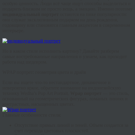
особую ценность. Люди всё чаще ищут способы выделиться и
подарить близким не просто вещь, а эмоцию. Именно поэтому
индивидуальный портрет
остаются на пике популярности:
они служат эксклюзивным подарком на день рождения,
годовщину или становятся главным акцентом в современном
интерьере.
Но в каком стиле исполнить картину? Давайте разберем
самые востребованные направления и узнаем, как проходит
работа над шедевром.
WPAP портрет: геометрия цвета и драйв
Если вы ищете что-то нестандартное, динамичное и
невероятно яркое, обратите внимание на индонезийскую
технику Wedha’s Pop Art Portrait.
Wpap портрет
— это стиль,
основанный на геометрических фигурах, ломаных линиях и
контрастных, насыщенных цветах.
Главные особенности стиля:
Отсутствие прямых линий и теней.
Объем создается за
счет перехода цветовых плоскостей.