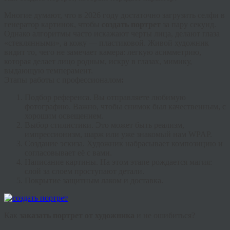
Многие думают, что в 2026 году достаточно загрузить селфи в
генератор картинок, чтобы
создать портрет
за пару секунд.
Однако алгоритмы часто искажают черты лица, делают глаза
«стеклянными», а кожу — пластиковой. Живой художник
видит то, чего не замечает камера: легкую асимметрию,
которая делает лицо родным, искру в глазах, мимику,
выдающую темперамент.
Этапы работы с профессионалом
:
Подбор референса.
Вы отправляете любимую
фотографию. Важно, чтобы снимок был качественным, с
хорошим освещением.
Выбор стилистики.
Это может быть реализм,
импрессионизм, шарж или уже знакомый нам WPAP.
Создание эскиза.
Художник набрасывает композицию и
согласовывает её с вами.
Написание картины.
На этом этапе рождается магия:
слой за слоем проступают детали.
Покрытие защитным лаком и доставка.
Как
заказать портрет от художника
и не ошибиться?