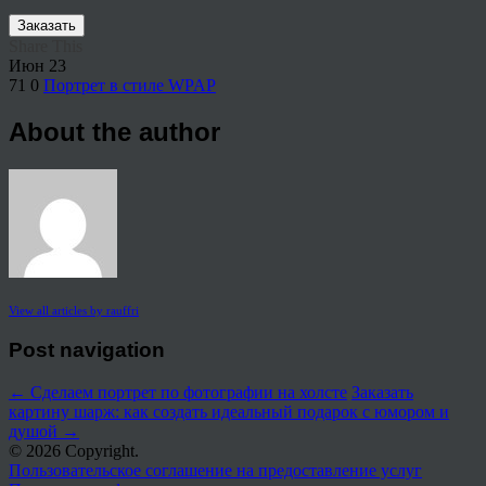
Заказать
Share This
Июн
23
71
0
Портрет в стиле WPAP
About the author
View all articles by rauffri
Post navigation
←
Сделаем портрет по фотографии на холсте
Заказать
картину шарж: как создать идеальный подарок с юмором и
душой
→
© 2026 Copyright.
Пользовательское соглашение на предоставление услуг