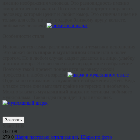
именно изображения человека. Это разновидность именно
юмористического жанра. Поэтому такой портрет понравится
человеку, который ценит и любит юмор. Это отличная идея не
только для себя, но и на подарок близкому другу, коллеге,
любимому человеку.
Особенности стиля
Используются самые различные идеи и тематики исполнения.
Это может быть
шарж в
мультяшном
стиле
или в более
строгом. Но в любом случае акцент делается на лицо, улыбку
и нотки юмора. Это веселое и жизнерадостное изображение.
Поэтому такой презент понравится человеку любой
профессии и любого возраста.
Отдельного внимания заслуживают изображения детей. Ведь
в таком стиле они выглядят крайне интересно и необычно.
Можно заказать
мультяшный
шарж
по мотивам любимого
мультфильма. Такая идея подойдет и для взрослых.
Заказать
Share This
Окт
08
279
0
Шарж пастелью (стилизация)
,
Шарж по фото