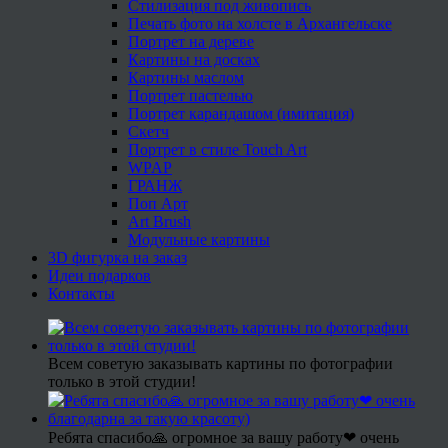
Стилизация под живопись
Печать фото на холсте в Архангельске
Портрет на дереве
Картины на досках
Картины маслом
Портрет пастелью
Портрет карандашом (имитация)
Скетч
Портрет в стиле Touch Art
WPAP
ГРАНЖ
Поп Арт
Art Brush
Модульные картины
3D фигурка на заказ
Идеи подарков
Контакты
Всем советую заказывать картины по фотографии
только в этой студии!
Ребята спасибо🙏 огромное за вашу работу❤ очень