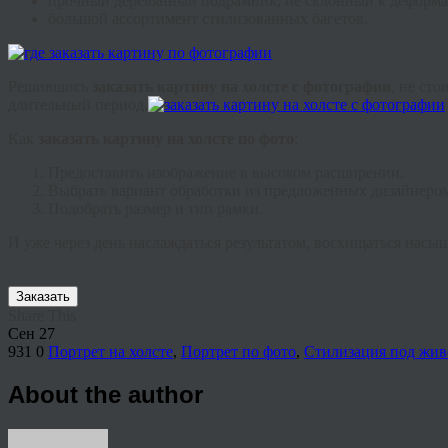
прочный деревянный подрамник, не склонный к деформа
большой ассортимент стилизованных
багетов
.
Решившись
заказать картину на холсте с фотографии
, не ст
длительный период.
Как
заказать картину на холсте по фото
:
Предоставить изображение в высоком расширении.
Выбрать вариант обработки из предложенных дизайнеро
Подобрать размер и тип рамки.
И уже через день наслаждаться результатом, восхищаться нас
Заказать
Share This
Сен
27
931
0
Портрет на холсте
,
Портрет по фото
,
Стилизация под жив
About the author