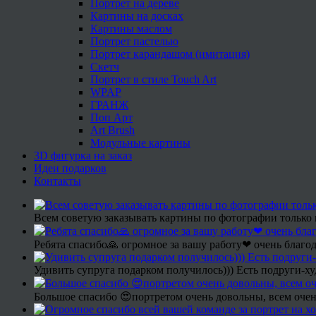
Портрет на дереве
Картины на досках
Картины маслом
Портрет пастелью
Портрет карандашом (имитация)
Скетч
Портрет в стиле Touch Art
WPAP
ГРАНЖ
Поп Арт
Art Brush
Модульные картины
3D фигурка на заказ
Идеи подарков
Контакты
Всем советую заказывать картины по фотографии только 
Ребята спасибо🙏 огромное за вашу работу❤ очень благод
Удивить супруга подарком получилось))) Есть подруги-х
Большое спасибо 😍портретом очень довольны, всем очен