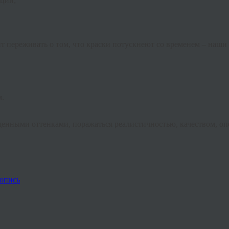
ции;
оит переживать о том, что краски потускнеют со временем – на
м.
ыщенными оттенками, поражаться реалистичностью, качеством, о
опись