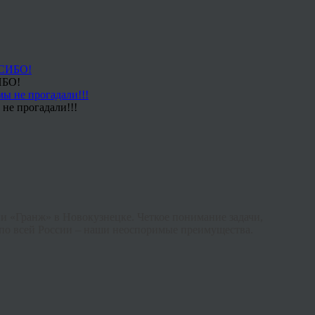
ИБО!
не прогадали!!!
ии «
Гранж
» в Новокузнецке. Четкое понимание задачи,
 по всей России – наши неоспоримые преимущества.