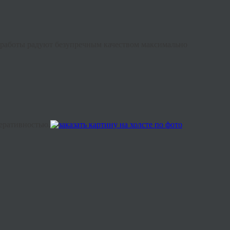
ши работы радуют безупречным качеством максимально
перативностью.