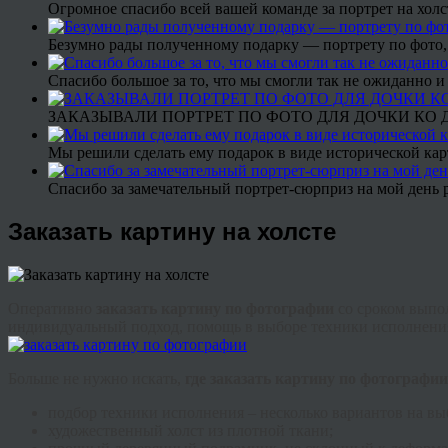
Огромное спасибо всей вашей команде за портрет на холс
Безумно рады полученному подарку — портрету по фото,
Спасибо большое за то, что мы смогли так не ожиданно
ЗАКАЗЫВАЛИ ПОРТРЕТ ПО ФОТО ДЛЯ ДОЧКИ КО ДН
Мы решили сделать ему подарок в виде исторической кар
Спасибо за замечательный портрет-сюрприз на мой день 
Заказать картину на холсте
Оперативно
заказать картину по фотографии
со сроком выпол
индивидуальный подход, помощь в выборе техники исполнения
Больше не нужно искать,
где заказать картину по фотографии
подбор техники исполнения – несколько вариантов на вы
художественный холст из плотной ткани;