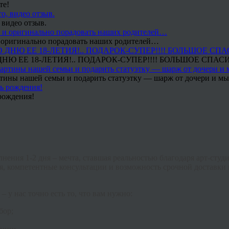
те!
 видео отзыв.
 и оригинально порадовать наших родителей…
Ю ЕЕ 18-ЛЕТИЯ!.. ПОДАРОК-СУПЕР!!!! БОЛЬШОЕ СПАС
тины нашей семьи и подарить статуэтку — шарж от дочери и мы 
рождения!
нения 1-2 дня – мечта, ставшая реальностью благодаря арт-студ
, компетентные консультации и возможность срочной доставки
– у нас точно есть то, что вам нужно:
бор;