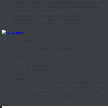
Формат и техника.
Ручная роспись акрилом или маслом
будет стоить дороже, чем цифровая иллюстрация или
печать на готовом холсте.
Срочность
.
Если вам нужен
прикольный шарж
«вчера»
к утреннему корпоративу, за срочность взимается
дополнительная наценка.
Кому и когда дарить?
Универсальность такого подарка поражает.
На день рождения или юбилей:
Именинник будет в
восторге, увидев себя в образе любимого киногероя или
в смешной жизненной ситуации.
На свадьбу:
Парный шарж молодоженов станет
отличным украшением банкетного зала и памятным
сувениром.
На корпоратив, 23 февраля или 8 марта:
Шарж на отдел
или коллектив сплотит команду и поднимет настроение.
Начальнику или коллеге:
Главное — быть уверенным,
что человек обладает чувством юмора и оценит добрую
иронию.