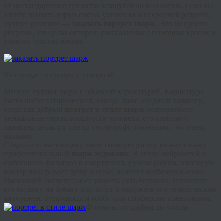
от нестандартного презента останутся на всю жизнь. Если вы
хотите вызвать взрыв смеха, умиления и искренней радости,
лучшее решение —
заказать портрет шарж
. Это не просто
рисунок, это целая история, рассказанная с помощью красок и
тонкого чувства юмора.
Кто создает шедевры с юмором?
Многие путают шарж с обычной карикатурой. Карикатура
часто носит сатирический, иногда даже обидный характер,
тогда как добрый
портрет в стиле шарж
подчеркивает
уникальные черты внешности человека, его харизму и
характер, делая их слегка гипертрофированными, но очень
милыми.
Создать по-настоящему качественную работу может только
профессиональный
шарж художник
. В эпоху нейросетей и
шаблонных фильтров в смартфонах, ручная работа, в которую
мастер вкладывает душу и опыт, ценится особенно высоко.
Настоящий эксперт умеет уловить суть человека, перенести
его мимику на бумагу или холст и окружить его тематическим
антуражем, отражающим хобби или профессию именинника.
Форматы: от цифры до холста