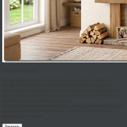
Как сделать заказ?
Чтобы результат превзошел ваши ожидания, выбирайте
мастера по портфолио. Обращайте внимание на сходство с
оригиналом, проработку деталей и общую атмосферу работ.
Не стесняйтесь задавать вопросы, обсуждать идеи и просить
примеры готовых работ на холсте.
Подарите близким не просто вещь, а повод улыбаться каждый
раз, когда они будут смотреть на стену в гостиной или на
аватарку в телефоне!
Заказать