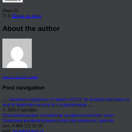
Share This
Июн
25
71
0
Шарж по фото
About the author
View all articles by rauffri
Post navigation
←
Заказные портреты: от яркого WPAP до вечной классики на
холсте
Картины на холсте с подрамником
→
© 2026 Copyright.
Пользовательское соглашение на предоставление услуг
Политика конфиденциальности персональных данных
тел.: 8 800 222 02 86
mail:
holst40@mail.ru