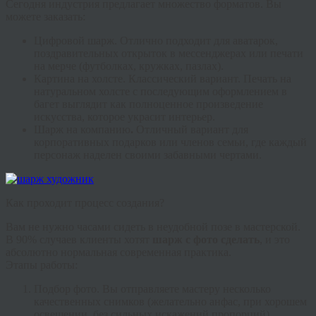
Сегодня индустрия предлагает множество форматов. Вы
можете заказать:
Цифровой шарж.
Отлично подходит для аватарок,
поздравительных открыток в мессенджерах или печати
на мерче (футболках, кружках, пазлах).
Картина на холсте.
Классический вариант. Печать на
натуральном холсте с последующим оформлением в
багет выглядит как полноценное произведение
искусства, которое украсит интерьер.
Шарж на компанию
.
Отличный вариант для
корпоративных подарков или членов семьи, где каждый
персонаж наделен своими забавными чертами.
Как проходит процесс создания?
Вам не нужно часами сидеть в неудобной позе в мастерской.
В 90% случаев клиенты хотят
шарж с фото сделать
, и это
абсолютно нормальная современная практика.
Этапы работы:
Подбор фото.
Вы отправляете мастеру несколько
качественных снимков (желательно анфас, при хорошем
освещении, без сильных искажений пропорций).