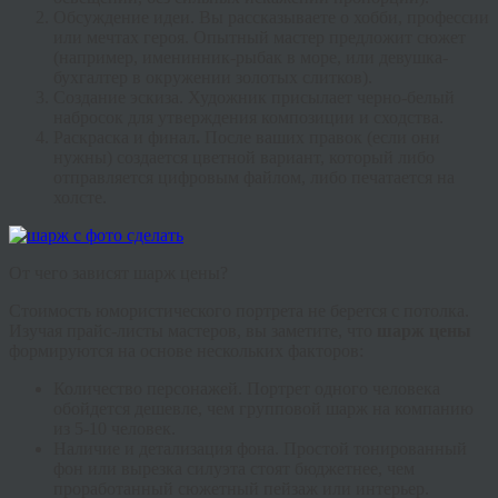
Обсуждение идеи.
Вы рассказываете о хобби, профессии
или мечтах героя. Опытный мастер предложит сюжет
(например, именинник-рыбак в море, или девушка-
бухгалтер в окружении золотых слитков).
Создание эскиза.
Художник присылает черно-белый
набросок для утверждения композиции и сходства.
Раскраска и финал
.
После ваших правок (если они
нужны) создается цветной вариант, который либо
отправляется цифровым файлом, либо печатается на
холсте.
От чего зависят шарж цены?
Стоимость юмористического портрета не берется с потолка.
Изучая прайс-листы мастеров, вы заметите, что
шарж цены
формируются на основе нескольких факторов:
Количество персонажей.
Портрет одного человека
обойдется дешевле, чем групповой шарж на компанию
из 5-10 человек.
Наличие и детализация фона.
Простой тонированный
фон или вырезка силуэта стоят бюджетнее, чем
проработанный сюжетный пейзаж или интерьер.