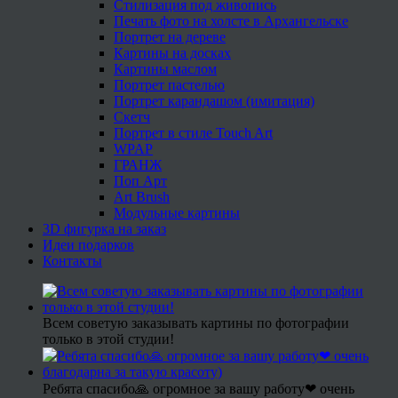
Стилизация под живопись
Печать фото на холсте в Архангельске
Портрет на дереве
Картины на досках
Картины маслом
Портрет пастелью
Портрет карандашом (имитация)
Скетч
Портрет в стиле Touch Art
WPAP
ГРАНЖ
Поп Арт
Art Brush
Модульные картины
3D фигурка на заказ
Идеи подарков
Контакты
Всем советую заказывать картины по фотографии
только в этой студии!
Ребята спасибо🙏 огромное за вашу работу❤ очень