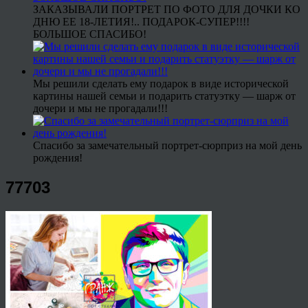
ЗАКАЗЫВАЛИ ПОРТРЕТ ПО ФОТО ДЛЯ ДОЧКИ КО
ДНЮ ЕЕ 18-ЛЕТИЯ!.. ПОДАРОК-СУПЕР!!!!
БОЛЬШОЕ СПАСИБО!
Мы решили сделать ему подарок в виде исторической
картины нашей семьи и подарить статуэтку — шарж от
дочери и мы не прогадали!!!
Спасибо за замечательный портрет-сюрприз на мой день
рождения!
77703