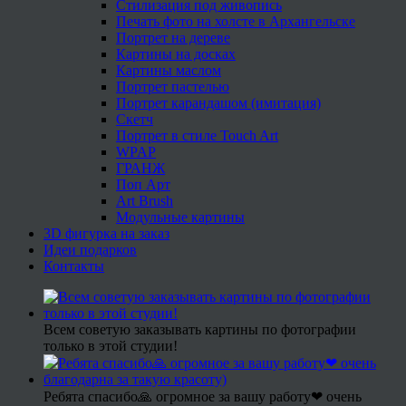
Стилизация под живопись
Печать фото на холсте в Архангельске
Портрет на дереве
Картины на досках
Картины маслом
Портрет пастелью
Портрет карандашом (имитация)
Скетч
Портрет в стиле Touch Art
WPAP
ГРАНЖ
Поп Арт
Art Brush
Модульные картины
3D фигурка на заказ
Идеи подарков
Контакты
Всем советую заказывать картины по фотографии
только в этой студии!
Ребята спасибо🙏 огромное за вашу работу❤ очень