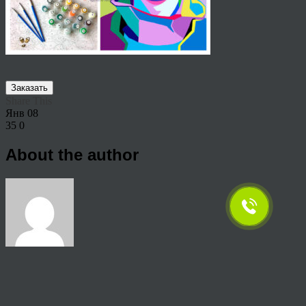
Заказать
Share This
Янв
08
35
0
About the author
View all articles by anton
Post navigation